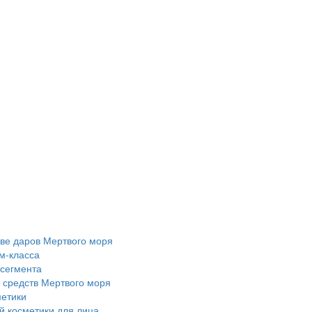
ове даров Мертвого моря
м-класса
 сегмента
 средств Мертвого моря
метики
 косметики для лица