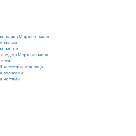
ове даров Мертвого моря
м-класса
 сегмента
 средств Мертвого моря
метики
 косметики для лица
за волосами
за ногтями