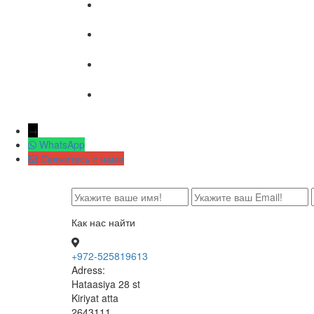
→
WhatsApp
Свяжитесь с нами
Как нас найти
+972-525819613
Adress:
Hataasiya 28 st
Kiriyat atta
2643111