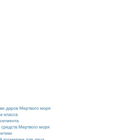
ове даров Мертвого моря
м-класса
 сегмента
 средств Мертвого моря
метики
 косметики для лица