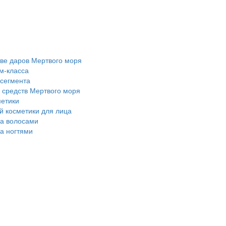
ове даров Мертвого моря
м-класса
 сегмента
 средств Мертвого моря
метики
 косметики для лица
за волосами
за ногтями